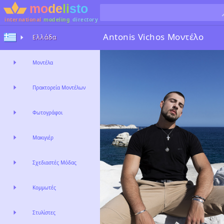
international
modeling
directory
Antonis Vichos
Μοντέλο
Ελλάδα
Μοντέλα
Πρακτορεία Μοντέλων
Φωτογράφοι
Μακιγιέρ
Σχεδιαστές Μόδας
Κομμωτές
Στυλίστες