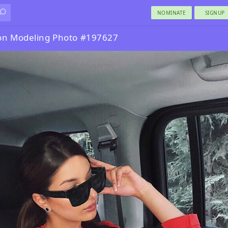
NOMINATE
SIGNUP
on Modeling Photo #197627