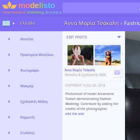
international
modeling
directory
Άννα Μαρία Τσάκαλη
›
Fashi
Ελλάδα
EDIT PHOTO
Μοντέλα
Πρακτορεία Μοντέλων
Άννα Μαρία Τσάκαλη
Φωτογράφοι
Μοντέλο & Σχεδιαστής Μόδ.
COPYRIGHT ©️
JUL 20, 2018
Μακιγιέρ
Photoshoot of model Annamaria
Tsakali demonstrating
Fashion
Σχεδιαστές Μόδας
Modeling
. Contribute by adding the
credits of the photographer,
edit the wiki
.
Κομμωτές
Στυλίστες